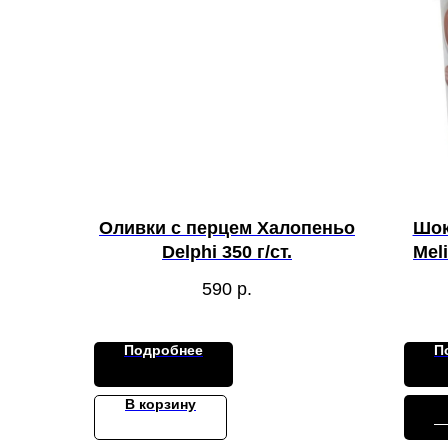
Оливки с перцем Халопеньо
Шок
Delphi 350 г/ст.
Mel
590
р.
Подробнее
П
В корзину
О