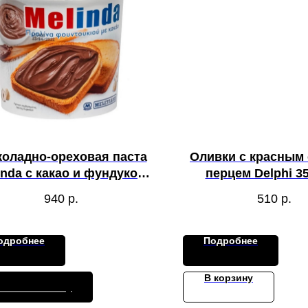
оладно-ореховая паста
Оливки с красным
inda с какао и фундуком
перцем Delphi 350
1000 гр
940
р.
510
р.
одробнее
Подробнее
В корзину
ставить заявку