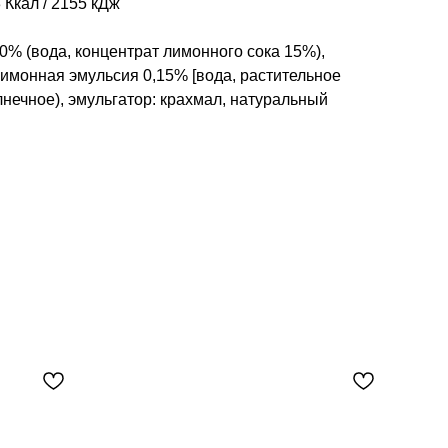
 Ккал / 2155 кДж
10% (вода, концентрат лимонного сока 15%),
лимонная эмульсия 0,15% [вода, растительное
нечное), эмульгатор: крахмал, натуральный