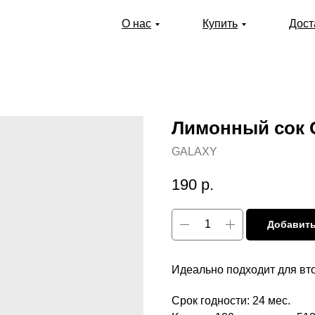
О нас
Купить
Дост
Лимонный сок G
GALAXY
190
р.
Добавить
Идеально подходит для вто
Срок годности: 24 мес.