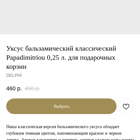
Уксус бальзамический классический
Papadimitriou 0,25 л. для подарочных
корзин
DELPHI
460
р.
490
р.
Выбрать
Наша классическая версия бальзамического уксуса обладает
глубоким темным цветом, напоминающим красное и черное
дерево. Аромат характерен и приятен, сочетая сладкие ноты изюма