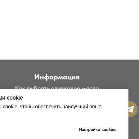
Информация
Как выбрать оливковое масло
ка
и cookie
Польза оливок
cookie, чтобы обеспечить наилучший опыт
Рецепты
Настройки cookies
Политика конфиденциальности