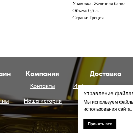
Упаковка: Железная банка
Объем: 0,5 л.
Страна: Греция
зин
Компания
Доставка
Контакты
Информация о достав
Управление файлам
ины
Наша история
Способы оплаты
Мы используем файлы 
использования сайта.
Принять все