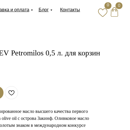
0
0
авка и оплата
Блог
Контакты
V Petromilos 0,5 л. для корзин
нированное масло высшего качества первого
 olive oil с острова Закинф. Оливковое масло
 Золотым знаком в международном конкурсе