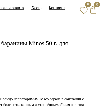
0
0
авка и оплата
Блог
Контакты
баранины Minos 50 г. для
е блюдо неповторимым. Мясо барана в сочетании с
т более изысканным и утончённым. Яркая палитра