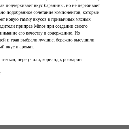
ав подчёркивает вкус баранины, но не перебивает
ьно подобранное сочетание компонентов, которые
роет новую гамму вкусов в привычных мясных
одители приправ Minos при создании своего
нимание его качеству и содержанию. Из
ей и трав выбрали лучшие, бережно высушили,
й вкус и аромат.
; тимьян; перец чили; кориандр; розмарин
т