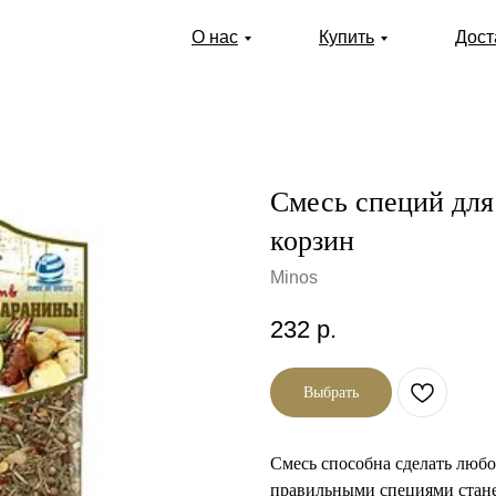
О нас
Купить
Дост
Смесь специй для 
корзин
Minos
232
р.
Выбрать
Смесь способна сделать любо
правильными специями стане