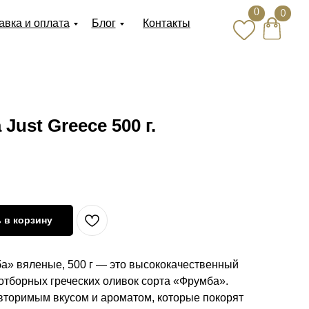
0
0
авка и оплата
Блог
Контакты
ust Greece 500 г.
 в корзину
ба» вяленые, 500 г — это высококачественный
 отборных греческих оливок сорта «Фрумба».
вторимым вкусом и ароматом, которые покорят