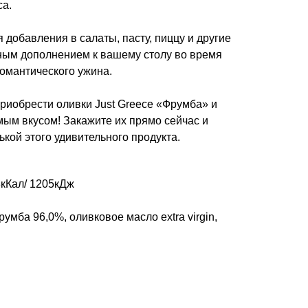
са.
 добавления в салаты, пасту, пиццу и другие
чным дополнением к вашему столу во время
омантического ужина.
риобрести оливки Just Greece «Фрумба» и
мым вкусом! Закажите их прямо сейчас и
кой этого удивительного продукта.
8кКал/ 1205кДж
умба 96,0%, оливковое масло extra virgin,