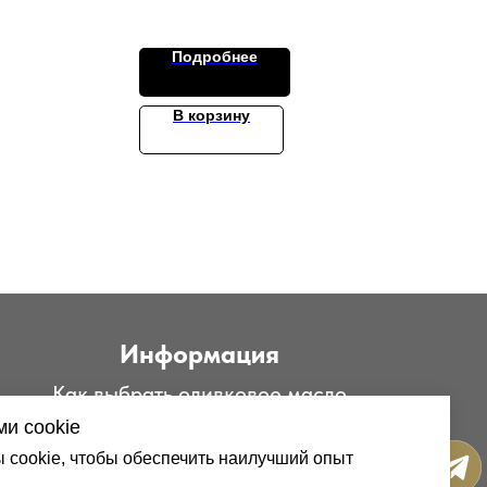
Подробнее
В корзину
Информация
Как выбрать оливковое масло
ка
и cookie
Польза оливок
cookie, чтобы обеспечить наилучший опыт