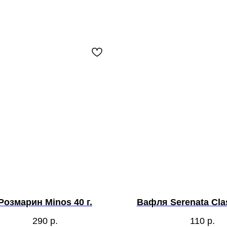
Розмарин Minos 40 г.
Вафля Serenata Clas
290
р.
110
р.