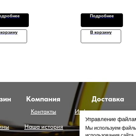
одробнее
Подробнее
 корзину
В корзину
зин
Компания
Доставка
Контакты
Информация о достав
Управление файлам
ины
Наша история
Способы оплаты
Мы используем файлы 
использования сайта.