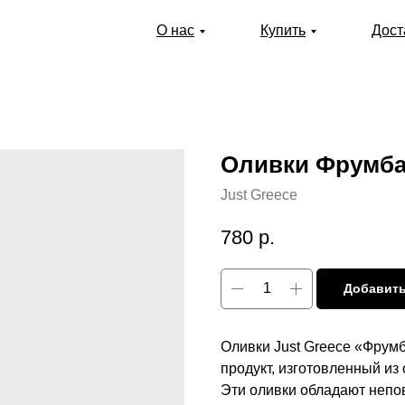
О нас
Купить
Дост
Оливки Фрумба J
Just Greece
780
р.
Добавить
Оливки Just Greece «Фрум
продукт, изготовленный из
Эти оливки обладают непо