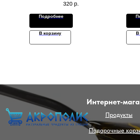
320
р.
Подробнее
П
В корзину
В
Интернет-мага
Продукты
Подарочные корз